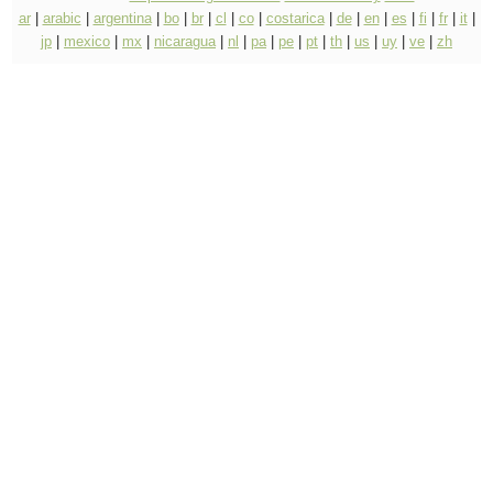
ar
|
arabic
|
argentina
|
bo
|
br
|
cl
|
co
|
costarica
|
de
|
en
|
es
|
fi
|
fr
|
it
|
jp
|
mexico
|
mx
|
nicaragua
|
nl
|
pa
|
pe
|
pt
|
th
|
us
|
uy
|
ve
|
zh